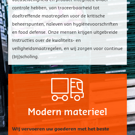
controle hebben, van traceerbaarheid tot
doeltreffende maatregelen voor de kritische
beheerspunten, naleven van hygiënevoorschriften
en food defense. Onze mensen krijgen uitgebreide
instructies over de kwaliteits- en
veiligheidsmaatregelen, en wij zorgen voor continue
(bij)scholing.
Close
Close
Close
Close
Close
Close
Close
Close
Modern materieel
Wij vervoeren uw goederen met het beste