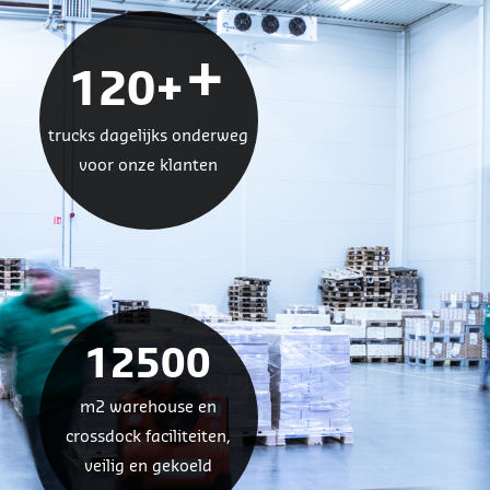
+
120+
trucks dagelijks onderweg
voor onze klanten
12500
m2 warehouse en
crossdock faciliteiten,
veilig en gekoeld