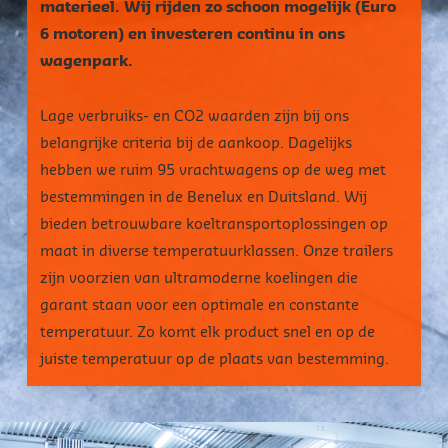
materieel. Wij rijden zo schoon mogelijk (Euro
6 motoren) en investeren continu in ons
wagenpark.
Lage verbruiks- en CO2 waarden zijn bij ons
belangrijke criteria bij de aankoop. Dagelijks
hebben we ruim 95 vrachtwagens op de weg met
bestemmingen in de Benelux en Duitsland. Wij
bieden betrouwbare koeltransportoplossingen op
maat in diverse temperatuurklassen. Onze trailers
zijn voorzien van ultramoderne koelingen die
garant staan voor een optimale en constante
temperatuur. Zo komt elk product snel en op de
juiste temperatuur op de plaats van bestemming.