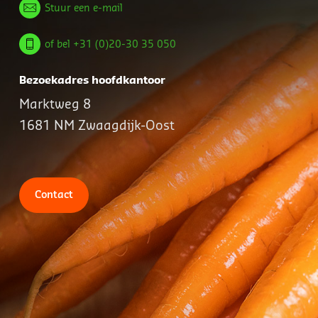
Stuur een e-mail
of bel +31 (0)20-30 35 050
Bezoekadres hoofdkantoor
Marktweg 8
1681 NM Zwaagdijk-Oost
Contact