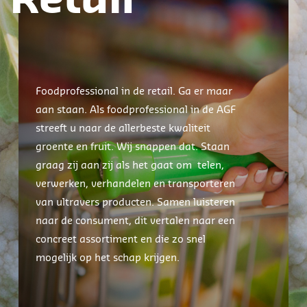
Retail
Foodprofessional in de retail. Ga er maar
aan staan. Als foodprofessional in de AGF
streeft u naar de allerbeste kwaliteit
groente en fruit. Wij snappen dat. Staan
graag zij aan zij als het gaat om telen,
verwerken, verhandelen en transporteren
van ultravers producten. Samen luisteren
naar de consument, dit vertalen naar een
concreet assortiment en die zo snel
mogelijk op het schap krijgen.