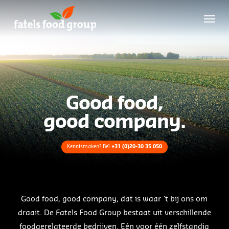
Skip
Menu
to
main
content
Good food,
good company.
Kennismaken? Bel
+31 (0)20-30 35 050
Good food, good company, dat is waar ‘t bij ons om
draait. De Fatels Food Group bestaat uit verschillende
foodgerelateerde bedrijven. Eén voor één zelfstandig