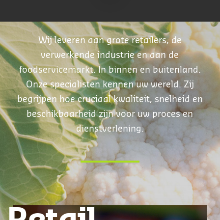
Wij leveren aan grote retailers, de
verwerkende industrie en aan de
foodservicemarkt. In binnen en buitenland.
Onze specialisten kennen uw wereld. Zij
begrijpen hoe cruciaal kwaliteit, snelheid en
beschikbaarheid zijn voor uw proces en
dienstverlening.