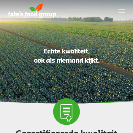
Skip
Menu
to
main
content
Echte kwaliteit,
ook als niemand kijkt.